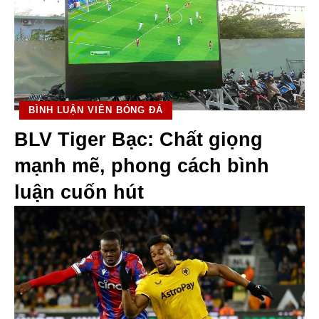
BÌNH LUẬN VIÊN BÓNG ĐÁ
BLV Tiger Bạc: Chất giọng
mạnh mẽ, phong cách bình
luận cuốn hút