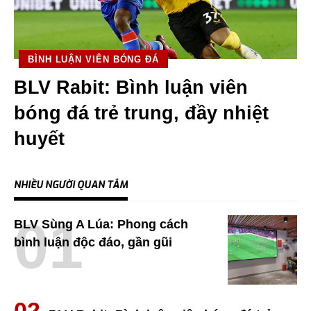
BÌNH LUẬN VIÊN BÓNG ĐÁ
BLV Rabit: Bình luận viên
bóng đá trẻ trung, đầy nhiệt
huyết
NHIỀU NGƯỜI QUAN TÂM
BLV Sùng A Lúa: Phong cách
bình luận độc đáo, gần gũi