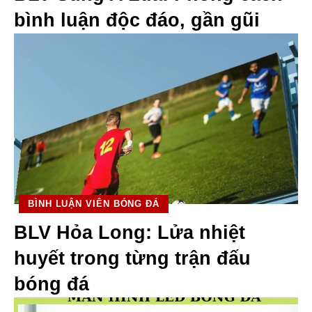
bình luận độc đáo, gần gũi
BÌNH LUẬN VIÊN BÓNG ĐÁ
BLV Hỏa Long: Lửa nhiệt
huyết trong từng trận đấu
bóng đá