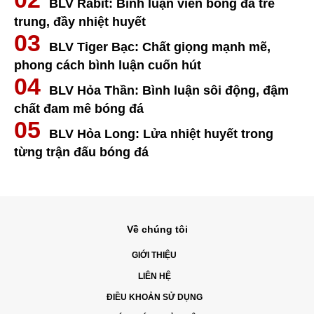
BLV Rabit: Bình luận viên bóng đá trẻ
trung, đầy nhiệt huyết
BLV Tiger Bạc: Chất giọng mạnh mẽ,
phong cách bình luận cuốn hút
BLV Hỏa Thần: Bình luận sôi động, đậm
chất đam mê bóng đá
BLV Hỏa Long: Lửa nhiệt huyết trong
từng trận đấu bóng đá
Về chúng tôi
GIỚI THIỆU
LIÊN HỆ
ĐIỀU KHOẢN SỬ DỤNG