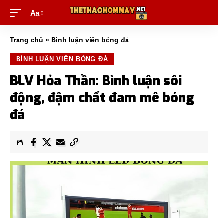
Aa
Trang chủ
»
Bình luận viên bóng đá
BÌNH LUẬN VIÊN BÓNG ĐÁ
BLV Hỏa Thần: Bình luận sôi
động, đậm chất đam mê bóng
đá