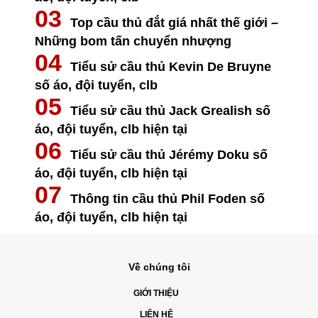
Top cầu thủ đắt giá nhất thế giới –
Những bom tấn chuyển nhượng
Tiểu sử cầu thủ Kevin De Bruyne
số áo, đội tuyển, clb
Tiểu sử cầu thủ Jack Grealish số
áo, đội tuyển, clb hiện tại
Tiểu sử cầu thủ Jérémy Doku số
áo, đội tuyển, clb hiện tại
Thông tin cầu thủ Phil Foden số
áo, đội tuyển, clb hiện tại
Về chúng tôi
GIỚI THIỆU
LIÊN HỆ