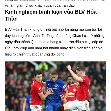
vị, làm giảm đi sự khách quan của trận đấu.
Kinh nghiệm bình luận của BLV Hỏa
Thần
BLV Hỏa Thần không chỉ nổi bật nhờ tài năng mà còn bởi bề
dày kinh nghiệm. Anh đã đồng hành cùng Chảo Lửa từ những
ngày đầu thành lập, trải qua hàng trăm trận đấu ở mọi cấp độ.
Điều này giúp anh nắm bắt nhanh nhạy diễn biến trên sân và
hiểu rõ chiến thuật của từng đội bóng.