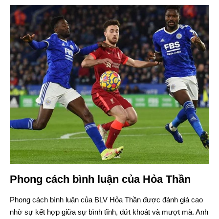
Phong cách bình luận của Hỏa Thần
Phong cách bình luận của BLV Hỏa Thần được đánh giá cao
nhờ sự kết hợp giữa sự bình tĩnh, dứt khoát và mượt mà. Anh