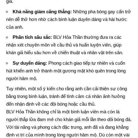
giả.
Khả năng giảm căng thẳng:
Những pha bóng gay cấn trở
nên dễ thở hơn nhờ cách bình luận duyên dáng và hài hước
của anh.
Phân tích sâu sắc:
BLV Hỏa Thần thường đưa ra các
nhận xét chuyên môn về cầu thủ và huấn luyện viên, giúp
khán giả hiểu sâu hơn về chiến thuật và nhân vật trên sân.
Sự duyên dáng:
Phong cách giao tiếp tự nhiên và cuốn
hút khiến anh trở thành một gương mặt khó quên trong lòng
người hâm mộ.
Tuy nhiên, một số ý kiến cho rằng anh cần cải thiện sự công
bằng trong bình luận, tránh để tình cảm cá nhân ảnh hưởng
đến nhận định về các đội bóng hoặc cầu thủ.
BLV Hỏa Thần không chỉ là một bình luận viên mà còn là
người thắp lửa đam mê cho khán giả mỗi lần theo dõi bóng đá.
Với tài năng và phong cách đặc trưng, anh đã và đang khẳng
định vị trí của mình trong lòng người hâm mộ. Dù còn một vài