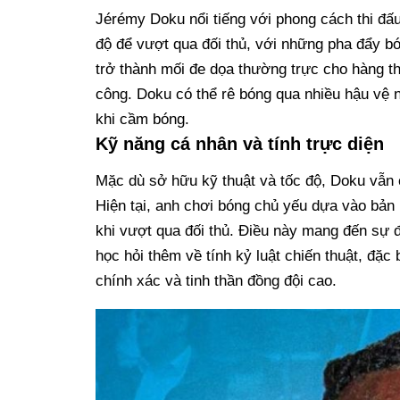
Jérémy Doku nổi tiếng với phong cách thi đấ
độ để vượt qua đối thủ, với những pha đẩy b
trở thành mối đe dọa thường trực cho hàng th
công. Doku có thể rê bóng qua nhiều hậu vệ n
khi cầm bóng.
Kỹ năng cá nhân và tính trực diện
Mặc dù sở hữu kỹ thuật và tốc độ, Doku vẫn 
Hiện tại, anh chơi bóng chủ yếu dựa vào bản
khi vượt qua đối thủ. Điều này mang đến sự đ
học hỏi thêm về tính kỷ luật chiến thuật, đặc b
chính xác và tinh thần đồng đội cao.