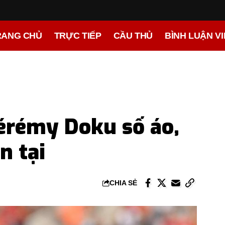
RANG CHỦ
TRỰC TIẾP
CẦU THỦ
BÌNH LUẬN V
Jérémy Doku số áo,
n tại
CHIA SẺ