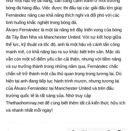
như một hậu vệ tài năng, sẵn sàng cạnh tranh ở môi trường
bóng đá hàng đầu. Việc được thi đấu tại các giải đấu lớn giúp
Fernández nâng cao khả năng thích nghi và đối phó với các
tình huống khắc nghiệt trong bóng đá.
Álvaro Fernández là một tài năng trẻ đầy triển vọng của bóng
đá Tây Ban Nha và Manchester United. Với sự kết hợp giữa
thể lực, kỹ thuật và tốc độ, anh là một hậu vệ cánh tấn công
mạnh mẽ, có khả năng tạo ra sự khác biệt trên sân. Mặc dù
vẫn còn một số điểm yếu cần cải thiện, nhưng với tiềm năng
và sự trưởng thành trong những năm qua, Fernández chắc
chắn sẽ trở thành một cầu thủ quan trọng trong tương lai. Dù
hiện tại anh đang tiếp tục hành trình mượn, nhưng tương lai
của Álvaro Fernández tại Manchester United và trên đấu
trường quốc tế là rất sáng sủa. Nhớ truy cập
Thethaohomnay.net
để cùng biết thêm tất cả kiến thức hữu ích
và nhanh nhất mỗi ngày!