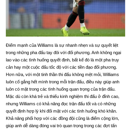
Điểm mạnh của Williams là sự nhanh nhẹn và sự quyết liệt
trong những pha đấu tay đôi với đối phương. Anh không ngại
lao vào các tình huống quyết định, bất kể đó là một pha truy
cản hay một cuộc đấu tốc độ với các tiền đạo đối phương.
Hơn nữa, với một tinh thần thi đấu không mệt mỏi, Williams
luôn cố gắng hết mình trong mỗi trận đấu, điều này giúp anh
luôn có mặt trong các tình huống quan trọng của trận đấu.
Mặc dù còn khá trẻ và thiếu kinh nghiệm thi đấu ở đỉnh cao,
nhưng Williams có khả năng đọc trận đấu tốt và có những
quyết định hợp lý khi đối mặt với các tình huống khó khăn.
Khả năng phối hợp với các đồng đội cũng là điểm cộng lớn,
giúp anh dễ dàng đóng vai trò quan trọng trong các đợt tấn