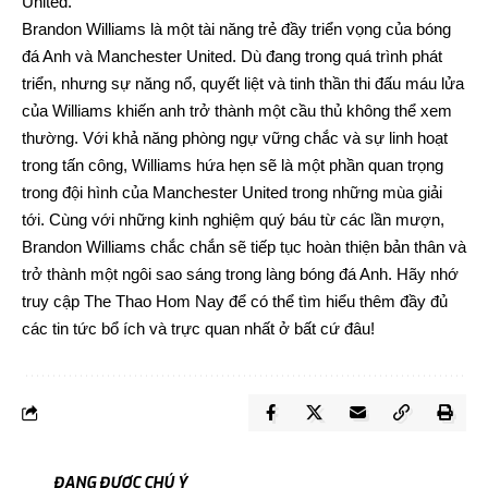
United.
Brandon Williams là một tài năng trẻ đầy triển vọng của bóng
đá Anh và Manchester United. Dù đang trong quá trình phát
triển, nhưng sự năng nổ, quyết liệt và tinh thần thi đấu máu lửa
của Williams khiến anh trở thành một cầu thủ không thể xem
thường. Với khả năng phòng ngự vững chắc và sự linh hoạt
trong tấn công, Williams hứa hẹn sẽ là một phần quan trọng
trong đội hình của Manchester United trong những mùa giải
tới. Cùng với những kinh nghiệm quý báu từ các lần mượn,
Brandon Williams chắc chắn sẽ tiếp tục hoàn thiện bản thân và
trở thành một ngôi sao sáng trong làng bóng đá Anh. Hãy nhớ
truy cập
The Thao Hom Nay
để có thể tìm hiểu thêm đầy đủ
các tin tức bổ ích và trực quan nhất ở bất cứ đâu!
ĐANG ĐƯỢC CHÚ Ý