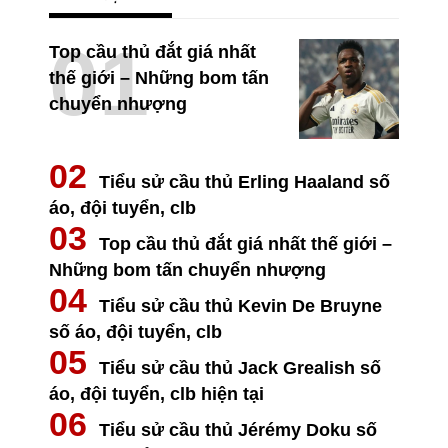
Top cầu thủ đắt giá nhất
thế giới – Những bom tấn
chuyển nhượng
Tiểu sử cầu thủ Erling Haaland số
áo, đội tuyển, clb
Top cầu thủ đắt giá nhất thế giới –
Những bom tấn chuyển nhượng
Tiểu sử cầu thủ Kevin De Bruyne
số áo, đội tuyển, clb
Tiểu sử cầu thủ Jack Grealish số
áo, đội tuyển, clb hiện tại
Tiểu sử cầu thủ Jérémy Doku số