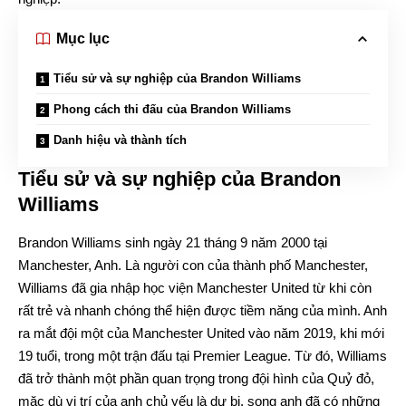
Mục lục
Tiểu sử và sự nghiệp của Brandon Williams
Phong cách thi đấu của Brandon Williams
Danh hiệu và thành tích
Tiểu sử và sự nghiệp của Brandon
Williams
Brandon Williams sinh ngày 21 tháng 9 năm 2000 tại
Manchester, Anh. Là người con của thành phố Manchester,
Williams đã gia nhập học viện Manchester United từ khi còn
rất trẻ và nhanh chóng thể hiện được tiềm năng của mình. Anh
ra mắt đội một của Manchester United vào năm 2019, khi mới
19 tuổi, trong một trận đấu tại Premier League. Từ đó, Williams
đã trở thành một phần quan trọng trong đội hình của Quỷ đỏ,
mặc dù vị trí của anh chủ yếu là dự bị, song anh đã có những