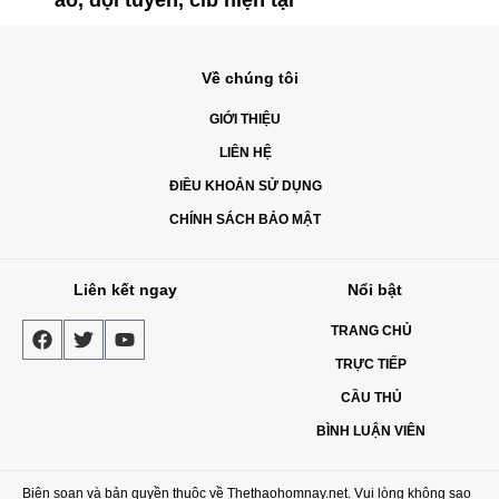
áo, đội tuyển, clb hiện tại
Về chúng tôi
GIỚI THIỆU
LIÊN HỆ
ĐIỀU KHOẢN SỬ DỤNG
CHÍNH SÁCH BẢO MẬT
Liên kết ngay
Nổi bật
TRANG CHỦ
TRỰC TIẾP
CẦU THỦ
BÌNH LUẬN VIÊN
Biên soạn và bản quyền thuộc về Thethaohomnay.net. Vui lòng không sao