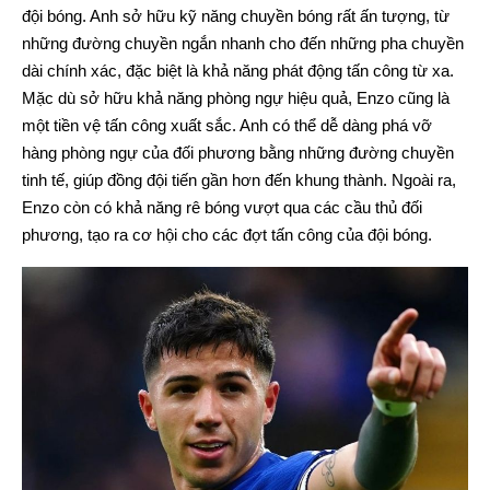
đội bóng. Anh sở hữu kỹ năng chuyền bóng rất ấn tượng, từ
những đường chuyền ngắn nhanh cho đến những pha chuyền
dài chính xác, đặc biệt là khả năng phát động tấn công từ xa.
Mặc dù sở hữu khả năng phòng ngự hiệu quả, Enzo cũng là
một tiền vệ tấn công xuất sắc. Anh có thể dễ dàng phá vỡ
hàng phòng ngự của đối phương bằng những đường chuyền
tinh tế, giúp đồng đội tiến gần hơn đến khung thành. Ngoài ra,
Enzo còn có khả năng rê bóng vượt qua các cầu thủ đối
phương, tạo ra cơ hội cho các đợt tấn công của đội bóng.