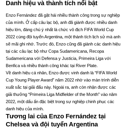
Danh hiệu và thành tích nổi bật
Enzo Fernández đã gặt hái nhiều thành công trong sự nghiệp
của mình. Ở cấp câu lạc bộ, anh đã giành được nhiều danh
hiệu lớn, đáng chú ý nhất là chức vô địch FIFA World Cup
2022 cùng đội tuyển Argentina, một thành tích lịch sử mà anh
sẽ mãi ghi nhớ. Trước đó, Enzo cũng đã giành các danh hiệu
tại các câu lạc bộ như Copa Sudamericana, Recopa
Sudamericana với Defensa y Justicia, Primeira Liga với
Benfica và nhiều thành công khác tại River Plate.
Về danh hiệu cá nhân, Enzo được vinh danh là “FIFA World
Cup Young Player Award” năm 2022 nhờ vào màn trình diễn
xuất sắc tại giải đấu này. Ngoài ra, anh còn nhận được các
giải thưởng “Primeira Liga Midfielder of the Month” vào năm
2022, một dấu ấn đặc biệt trong sự nghiệp chinh phục các
danh hiệu của mình.
Tương lai của Enzo Fernández tại
Chelsea và đội tuyển Argentina