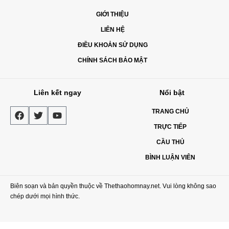
GIỚI THIỆU
LIÊN HỆ
ĐIỀU KHOẢN SỬ DỤNG
CHÍNH SÁCH BẢO MẬT
Liên kết ngay
Nổi bật
TRANG CHỦ
TRỰC TIẾP
CẦU THỦ
BÌNH LUẬN VIÊN
Biên soạn và bản quyền thuộc về Thethaohomnay.net. Vui lòng không sao
chép dưới mọi hình thức.