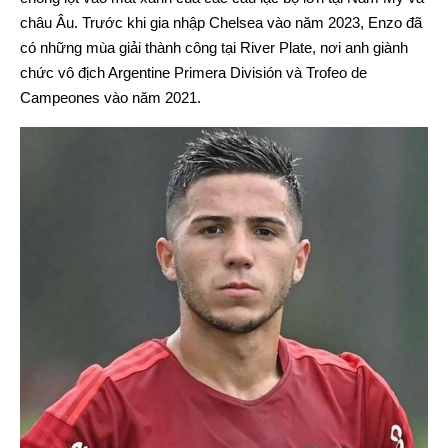
châu Âu. Trước khi gia nhập Chelsea vào năm 2023, Enzo đã
có những mùa giải thành công tại River Plate, nơi anh giành
chức vô địch Argentine Primera División và Trofeo de
Campeones vào năm 2021.