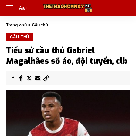
Aa
Trang chủ
»
Cầu thủ
CẦU THỦ
Tiểu sử cầu thủ Gabriel
Magalhães số áo, đội tuyển, clb