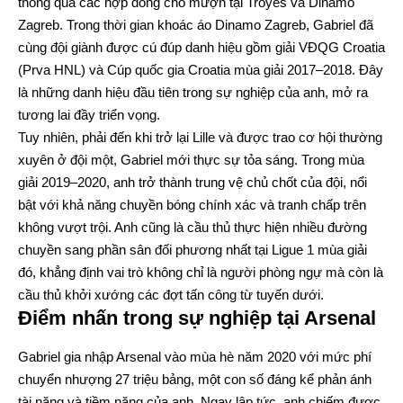
thông qua các hợp đồng cho mượn tại Troyes và Dinamo
Zagreb. Trong thời gian khoác áo Dinamo Zagreb, Gabriel đã
cùng đội giành được cú đúp danh hiệu gồm giải VĐQG Croatia
(Prva HNL) và Cúp quốc gia Croatia mùa giải 2017–2018. Đây
là những danh hiệu đầu tiên trong sự nghiệp của anh, mở ra
tương lai đầy triển vọng.
Tuy nhiên, phải đến khi trở lại Lille và được trao cơ hội thường
xuyên ở đội một, Gabriel mới thực sự tỏa sáng. Trong mùa
giải 2019–2020, anh trở thành trung vệ chủ chốt của đội, nổi
bật với khả năng chuyền bóng chính xác và tranh chấp trên
không vượt trội. Anh cũng là cầu thủ thực hiện nhiều đường
chuyền sang phần sân đối phương nhất tại Ligue 1 mùa giải
đó, khẳng định vai trò không chỉ là người phòng ngự mà còn là
cầu thủ khởi xướng các đợt tấn công từ tuyến dưới.
Điểm nhấn trong sự nghiệp tại Arsenal
Gabriel gia nhập Arsenal vào mùa hè năm 2020 với mức phí
chuyển nhượng 27 triệu bảng, một con số đáng kể phản ánh
tài năng và tiềm năng của anh. Ngay lập tức, anh chiếm được