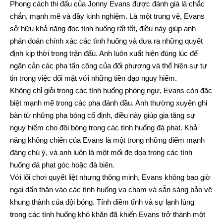
Phong cách thi đấu của Jonny Evans được đánh giá là chắc
chắn, mạnh mẽ và đầy kinh nghiệm. Là một trung vệ, Evans
sở hữu khả năng đọc tình huống rất tốt, điều này giúp anh
phán đoán chính xác các tình huống và đưa ra những quyết
định kịp thời trong trận đấu. Anh luôn xuất hiện đúng lúc để
ngăn cản các pha tấn công của đối phương và thể hiện sự tự
tin trong việc đối mặt với những tiền đạo nguy hiểm.
Không chỉ giỏi trong các tình huống phòng ngự, Evans còn đặc
biệt mạnh mẽ trong các pha đánh đầu. Anh thường xuyên ghi
bàn từ những pha bóng cố định, điều này giúp gia tăng sự
nguy hiểm cho đội bóng trong các tình huống đá phạt. Khả
năng không chiến của Evans là một trong những điểm mạnh
đáng chú ý, và anh luôn là một mối đe dọa trong các tình
huống đá phạt góc hoặc đá biên.
Với lối chơi quyết liệt nhưng thông minh, Evans không bao giờ
ngại dấn thân vào các tình huống va chạm và sẵn sàng bảo vệ
khung thành của đội bóng. Tính điềm tĩnh và sự lạnh lùng
trong các tình huống khó khăn đã khiến Evans trở thành một