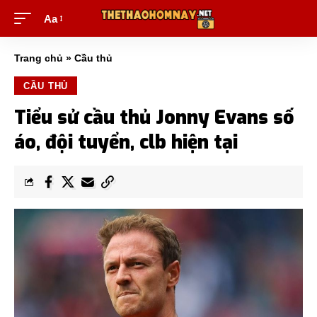
Aa
Trang chủ
»
Cầu thủ
CẦU THỦ
Tiểu sử cầu thủ Jonny Evans số
áo, đội tuyển, clb hiện tại