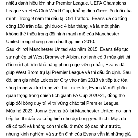
nhiều danh hiệu lớn như Premier League, UEFA Champions
League và FIFA Club World Cup, khẳng định được tên tuổi của
mình. Trong 9 năm thi đấu tại Old Trafford, Evans đã có tổng
cộng 198 trận đấu, ghi được 4 bàn thắng, và là một phần
không thể thiếu trong đội hình mạnh mẽ của Manchester
United trong những năm đầu thập niên 2010.
Sau khi rời Manchester United vào năm 2015, Evans tiếp tục
sự nghiệp tại West Bromwich Albion, nơi anh có 3 mùa giải thi
đấu nổi bật. Với khả năng phòng ngự vững chắc, Evans đã
giúp West Brom trụ lại Premier League và thi đấu ổn định. Sau
đó, anh gia nhập Leicester City vào năm 2018 và tiếp tục tỏa
sáng trong vai trò trung vệ. Tại Leicester, Evans là một phần
quan trọng trong chiến tích giành FA Cup 2020-21, đồng thời
giúp đội bóng duy trì vị trí vững chắc tại Premier League.
Mùa hè 2023, Jonny Evans trở lại Manchester United, nơi anh
tiếp tục thi đấu và cống hiến cho đội bóng yêu thích. Mặc dù
đã có tuổi và không còn thi đấu ở mức độ cao như trước,
nhưng kinh nghiệm và sự ổn định của Evans vẫn là những giá