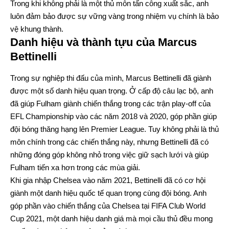
Trong khi không phải là một thủ môn tấn công xuất sắc, anh
luôn đảm bảo được sự vững vàng trong nhiệm vụ chính là bảo
vệ khung thành.
Danh hiệu và thành tựu của Marcus
Bettinelli
Trong sự nghiệp thi đấu của mình, Marcus Bettinelli đã giành
được một số danh hiệu quan trọng. Ở cấp độ câu lạc bộ, anh
đã giúp Fulham giành chiến thắng trong các trận play-off của
EFL Championship vào các năm 2018 và 2020, góp phần giúp
đội bóng thăng hạng lên Premier League. Tuy không phải là thủ
môn chính trong các chiến thắng này, nhưng Bettinelli đã có
những đóng góp không nhỏ trong việc giữ sạch lưới và giúp
Fulham tiến xa hơn trong các mùa giải.
Khi gia nhập Chelsea vào năm 2021, Bettinelli đã có cơ hội
giành một danh hiệu quốc tế quan trọng cùng đội bóng. Anh
góp phần vào chiến thắng của Chelsea tại FIFA Club World
Cup 2021, một danh hiệu danh giá mà mọi cầu thủ đều mong