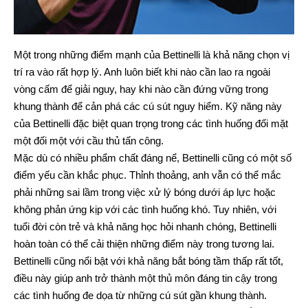
Một trong những điểm mạnh của Bettinelli là khả năng chọn vị
trí ra vào rất hợp lý. Anh luôn biết khi nào cần lao ra ngoài
vòng cấm để giải nguy, hay khi nào cần đứng vững trong
khung thành để cản phá các cú sút nguy hiểm. Kỹ năng này
của Bettinelli đặc biệt quan trọng trong các tình huống đối mặt
một đối một với cầu thủ tấn công.
Mặc dù có nhiều phẩm chất đáng nể, Bettinelli cũng có một số
điểm yếu cần khắc phục. Thỉnh thoảng, anh vẫn có thể mắc
phải những sai lầm trong việc xử lý bóng dưới áp lực hoặc
không phản ứng kịp với các tình huống khó. Tuy nhiên, với
tuổi đời còn trẻ và khả năng học hỏi nhanh chóng, Bettinelli
hoàn toàn có thể cải thiện những điểm này trong tương lai.
Bettinelli cũng nổi bật với khả năng bắt bóng tầm thấp rất tốt,
điều này giúp anh trở thành một thủ môn đáng tin cậy trong
các tình huống đe dọa từ những cú sút gần khung thành.