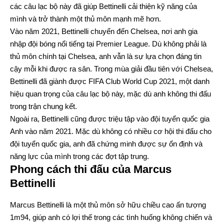
các câu lạc bộ này đã giúp Bettinelli cải thiện kỹ năng của
mình và trở thành một thủ môn mạnh mẽ hơn.
Vào năm 2021, Bettinelli chuyển đến Chelsea, nơi anh gia
nhập đội bóng nổi tiếng tại Premier League. Dù không phải là
thủ môn chính tại Chelsea, anh vẫn là sự lựa chọn đáng tin
cậy mỗi khi được ra sân. Trong mùa giải đầu tiên với Chelsea,
Bettinelli đã giành được FIFA Club World Cup 2021, một danh
hiệu quan trọng của câu lạc bộ này, mặc dù anh không thi đấu
trong trận chung kết.
Ngoài ra, Bettinelli cũng được triệu tập vào đội tuyển quốc gia
Anh vào năm 2021. Mặc dù không có nhiều cơ hội thi đấu cho
đội tuyển quốc gia, anh đã chứng minh được sự ổn định và
năng lực của mình trong các đợt tập trung.
Phong cách thi đấu của Marcus
Bettinelli
Marcus Bettinelli là một thủ môn sở hữu chiều cao ấn tượng
1m94, giúp anh có lợi thế trong các tình huống không chiến và