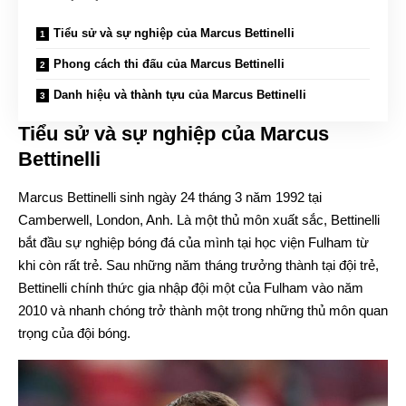
Tiểu sử và sự nghiệp của Marcus Bettinelli
Phong cách thi đấu của Marcus Bettinelli
Danh hiệu và thành tựu của Marcus Bettinelli
Tiểu sử và sự nghiệp của Marcus
Bettinelli
Marcus Bettinelli sinh ngày 24 tháng 3 năm 1992 tại
Camberwell, London, Anh. Là một thủ môn xuất sắc, Bettinelli
bắt đầu sự nghiệp bóng đá của mình tại học viện Fulham từ
khi còn rất trẻ. Sau những năm tháng trưởng thành tại đội trẻ,
Bettinelli chính thức gia nhập đội một của Fulham vào năm
2010 và nhanh chóng trở thành một trong những thủ môn quan
trọng của đội bóng.