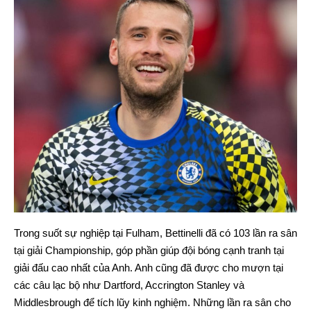
Trong suốt sự nghiệp tại Fulham, Bettinelli đã có 103 lần ra sân
tại giải Championship, góp phần giúp đội bóng cạnh tranh tại
giải đấu cao nhất của Anh. Anh cũng đã được cho mượn tại
các câu lạc bộ như Dartford, Accrington Stanley và
Middlesbrough để tích lũy kinh nghiệm. Những lần ra sân cho