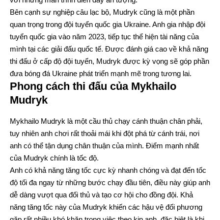
Bên cạnh sự nghiệp câu lạc bộ, Mudryk cũng là một phần
quan trọng trong đội tuyển quốc gia Ukraine. Anh gia nhập đội
tuyển quốc gia vào năm 2023, tiếp tục thể hiện tài năng của
mình tại các giải đấu quốc tế. Được đánh giá cao về khả năng
thi đấu ở cấp độ đội tuyển, Mudryk được kỳ vọng sẽ góp phần
đưa bóng đá Ukraine phát triển mạnh mẽ trong tương lai.
Phong cách thi đấu của Mykhailo
Mudryk
Mykhailo Mudryk là một cầu thủ chạy cánh thuận chân phải,
tuy nhiên anh chơi rất thoải mái khi đột phá từ cánh trái, nơi
anh có thể tận dụng chân thuận của mình. Điểm mạnh nhất
của Mudryk chính là tốc độ.
Anh có khả năng tăng tốc cực kỳ nhanh chóng và đạt đến tốc
độ tối đa ngay từ những bước chạy đầu tiên, điều này giúp anh
dễ dàng vượt qua đối thủ và tạo cơ hội cho đồng đội. Khả
năng tăng tốc này của Mudryk khiến các hậu vệ đối phương
gặp rất nhiều khó khăn trong việc theo kịp anh, đặc biệt là khi