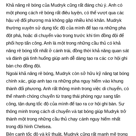
Khả năng rê bóng của Mudryk cũng rất đáng chú ý. Anh có
một phong cách rê bóng rất điêu luyện, có thể vượt qua các
hậu vệ đối phương mà không gặp nhiều khó khăn. Mudryk
thường xuyên sử dụng tốc độ của mình để tạo ra những pha
đột phá, hoặc di chuyển vào trong trước khi tìm đồng đội để
phối hợp tấn công. Anh là một trong những cầu thủ có khả
năng rê bóng tốt nhất ở cánh trái, đồng thời khả năng quan sát
và đánh giá tình huống giúp anh dễ dàng tạo ra các cơ hội ghi
bàn cho đồng đội.
Ngoài khả năng rê bóng, Mudryk còn sở hữu kỹ năng tạt bóng
chính xác, giúp anh tạo ra những pha nguy hiểm vào khung
thành đối phương. Anh rất thông minh trong việc di chuyển, có
thể nhanh chóng chuyển từ trạng thái phòng ngự sang tấn
công, tận dụng tốc độ của mình để tạo ra cơ hội ghi bàn. Sự
thông minh trong cách di chuyển và tạt bóng giúp Mudryk trở
thành một trong những cầu thủ chạy cánh nguy hiểm nhất
trong đội hình Chelsea.
Bên cạnh tốc độ và kỹ thuật, Mudryk cũng rất mạnh mẽ trong