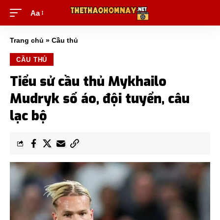
Aa
Trang chủ
»
Cầu thủ
CẦU THỦ
Tiểu sử cầu thủ Mykhailo
Mudryk số áo, đội tuyển, câu
lạc bộ