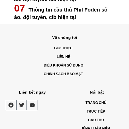
Thông tin cầu thủ Phil Foden số
áo, đội tuyển, clb hiện tại
Về chúng tôi
GIỚI THIỆU
LIÊN HỆ
ĐIỀU KHOẢN SỬ DỤNG
CHÍNH SÁCH BẢO MẬT
Liên kết ngay
Nổi bật
TRANG CHỦ
TRỰC TIẾP
CẦU THỦ
BÌNH LUẬN VIÊN