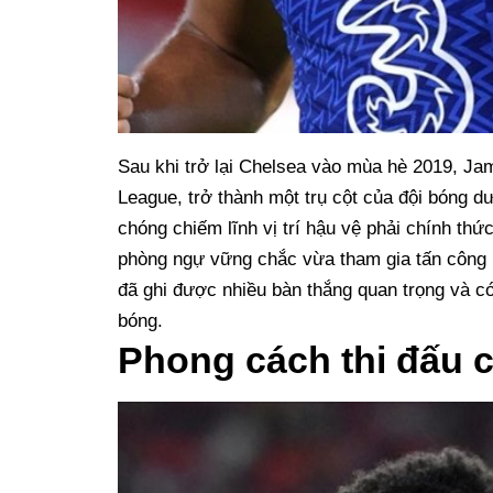
Sau khi trở lại Chelsea vào mùa hè 2019, J
League, trở thành một trụ cột của đội bóng 
chóng chiếm lĩnh vị trí hậu vệ phải chính thức
phòng ngự vững chắc vừa tham gia tấn công h
đã ghi được nhiều bàn thắng quan trọng và có
bóng.
Phong cách thi đấu 