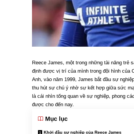
Reece James, một trong những tài năng trẻ 
định được vị trí của mình trong đội hình của 
Anh, vào năm 1999, James bắt đầu sự nghiệp
thu hút sự chú ý nhờ sự kết hợp giữa sức mạn
là cái nhìn tổng quan về sự nghiệp, phong cá
được cho đến nay.
Mục lục
Khởi đầu sự nghiệp của Reece James