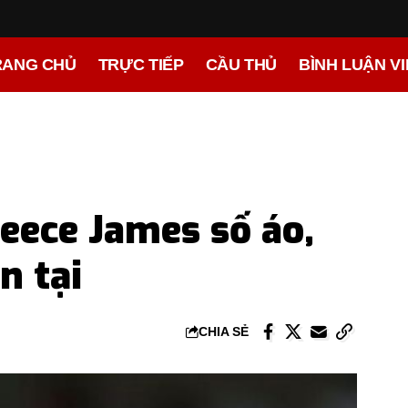
RANG CHỦ
TRỰC TIẾP
CẦU THỦ
BÌNH LUẬN V
Reece James số áo,
n tại
CHIA SẺ