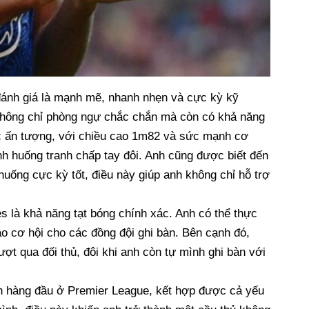
ánh giá là mạnh mẽ, nhanh nhẹn và cực kỳ kỹ
, không chỉ phòng ngự chắc chắn mà còn có khả năng
ực ấn tượng, với chiều cao 1m82 và sức mạnh cơ
ình huống tranh chấp tay đôi. Anh cũng được biết đến
huống cực kỳ tốt, điều này giúp anh không chỉ hỗ trợ
 là khả năng tạt bóng chính xác. Anh có thể thực
ạo cơ hội cho các đồng đội ghi bàn. Bên cạnh đó,
ượt qua đối thủ, đôi khi anh còn tự mình ghi bàn với
h hàng đầu ở Premier League, kết hợp được cả yếu